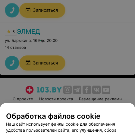
Записаться
ЭЛМЕД
5
ул. Барыкина
,
169
до 20:00
14 отзывов
Записаться
О проекте
Новости проекта
Размещение рекламы
Медицинский маркетинг
Публичный договор
Обработка файлов cookie
Пользовательское соглашение
Способы оплаты
Наш сайт использует файлы cookie для обеспечения
Вакансии
Партнеры
удобства пользователей сайта, его улучшения, сбора
Написать руководителю 103.by