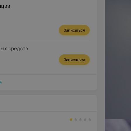
яции
Записаться
ных средств
Записаться
ё