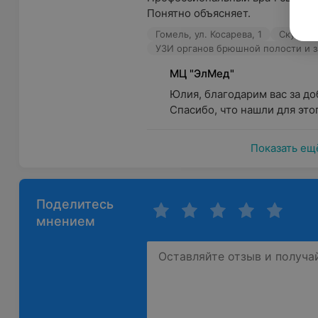
Понятно объясняет.
Гомель, ул. Косарева, 1
Скубаков
УЗИ органов брюшной полости и 
МЦ "ЭлМед"
Юлия, благодарим вас за до
Спасибо, что нашли для этог
Показать ещ
Поделитесь
мнением