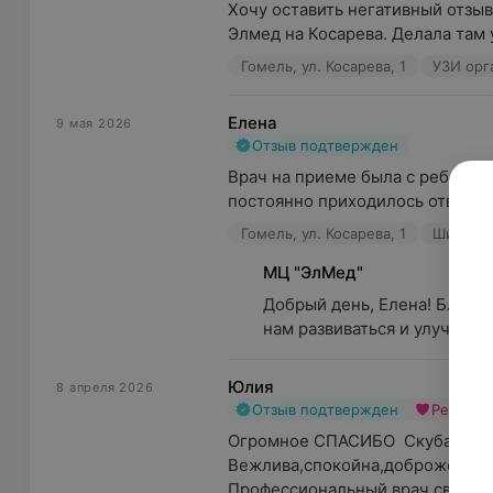
Хочу оставить негативный отзы
Элмед на Косарева. Делала там у
Гомель, ул. Косарева, 1
УЗИ орг
Елена
9 мая 2026
Отзыв подтвержден
Врач на приеме была с ребенком
постоянно приходилось отвлекат
Гомель, ул. Косарева, 1
Шилак С.
МЦ "ЭлМед"
Добрый день, Елена! Благод
нам развиваться и улучшать 
Юлия
8 апреля 2026
Отзыв подтвержден
Рекоме
Огромное СПАСИБО  Скубаковой 
Вежлива,спокойна,доброжелател
Профессиональный врач своего 