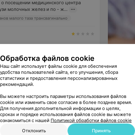
в о посещении медицинского центра 
зи молочных желез и по - ж...
анов малого таза трансвагинально
, ребёнок постоянно капризничал и врачу 
ься от работы,что ме...
Обработка файлов cookie
 Ф. - Врач УЗД
УЗИ
Наш сайт использует файлы cookie для обеспечения
удобства пользователей сайта, его улучшения, сбора
статистики и предоставления персонализированных
арим вас за обратную связь. Это помогает 
рекомендаций.
качество оказываемых услуг...
Вы можете настроить параметры использования файлов
cookie или изменить свое согласие в более позднее время.
Для получения дополнительной информации о целях,
ндую
сроках и порядке использования файлов cookie вы можете
ознакомиться с нашей
Политикой обработки файлов cookie
Е.И.

ьна.

Отклонить
Принять
дела
