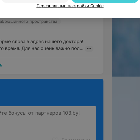
Персональные настройки Cookie
а Е. И. - Врач УЗД
забрюшинного пространства
брые слова в адрес нашего доктора! 
о время. Для нас очень важно пол...
ё