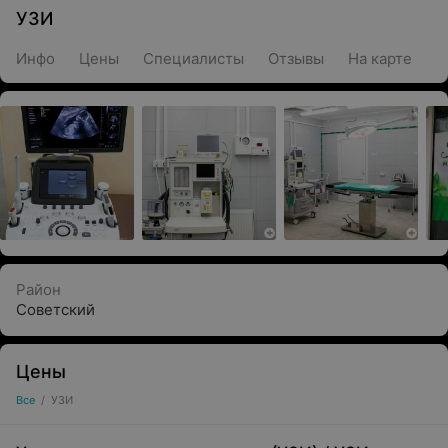
УЗИ
Инфо
Цены
Специалисты
Отзывы
На карте
Район
Советский
Цены
Все
/
УЗИ